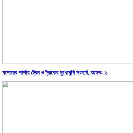
যশোরের শার্শায় ট্রেন ও ট্রাকের মুখোমুখি সংঘর্ষে, আহত- ২