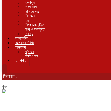
খেলাধুলা
গণমাধ্যম
চাকরির খবর
বিনোদন
ধর্ম
বিজ্ঞান-প্রযুক্তি
শিল্প ও সংস্কৃতি
স্বাস্থ্য
সম্পাদকীয়
আমাদের পরিবার
অন্যান্য
ছবি ঘর
ভিডিও ঘর
ই-পেপার
শিরোনাম :
খুলনা