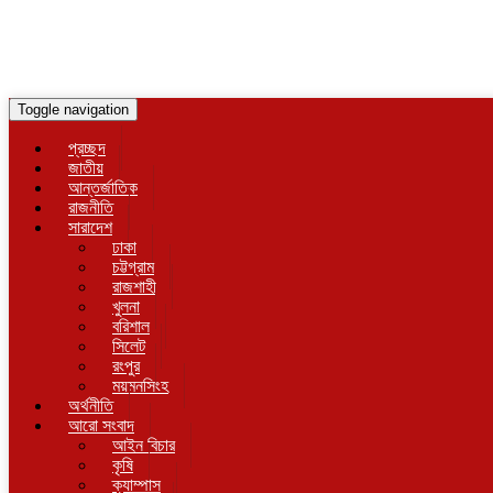
Toggle navigation
প্রচ্ছদ
জাতীয়
আন্তর্জাতিক
রাজনীতি
সারাদেশ
ঢাকা
চট্টগ্রাম
রাজশাহী
খুলনা
বরিশাল
সিলেট
রংপুর
ময়মনসিংহ
অর্থনীতি
আরো সংবাদ
আইন বিচার
কৃষি
ক্যাম্পাস