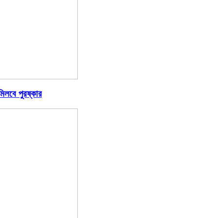
িলবে পুরষ্কার