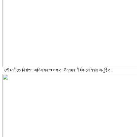
গৌরনদীতে নিরাপদ অভিবাসন ও দক্ষতা উন্নয়ন শীর্ষক সেমিনার অনুষ্ঠিত,