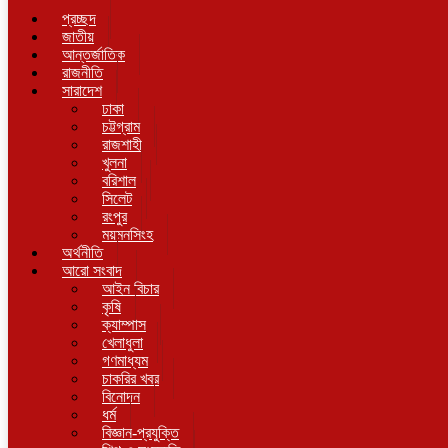
প্রচ্ছদ
জাতীয়
আন্তর্জাতিক
রাজনীতি
সারাদেশ
ঢাকা
চট্টগ্রাম
রাজশাহী
খুলনা
বরিশাল
সিলেট
রংপুর
ময়মনসিংহ
অর্থনীতি
আরো সংবাদ
আইন বিচার
কৃষি
ক্যাম্পাস
খেলাধুলা
গণমাধ্যম
চাকরির খবর
বিনোদন
ধর্ম
বিজ্ঞান-প্রযুক্তি