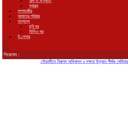
শিল্প ও সংস্কৃতি
স্বাস্থ্য
সম্পাদকীয়
আমাদের পরিবার
অন্যান্য
ছবি ঘর
ভিডিও ঘর
ই-পেপার
শিরোনাম :
গৌরনদীতে নিরাপদ অভিবাসন ও দক্ষতা উন্নয়ন শীর্ষক সেমিনার অনুষ্ঠিত