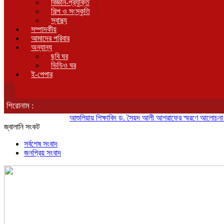
বিজ্ঞান-প্রযুক্তি
শিল্প ও সংস্কৃতি
স্বাস্থ্য
সম্পাদকীয়
আমাদের পরিবার
অন্যান্য
ছবি ঘর
ভিডিও ঘর
ই-পেপার
শিরোনাম :
আশুলিয়ায় শিক্ষাবিদ ড. সৈয়দ আলী আশরাফের স্মরণে আলোচনা ও দোয়
জ্বালানি সংকট
সর্বশেষ সংবাদ
জনপ্রিয় সংবাদ