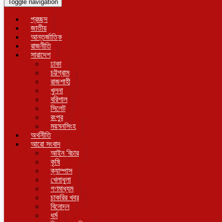
Toggle navigation
প্রচ্ছদ
জাতীয়
আন্তর্জাতিক
রাজনীতি
সারাদেশ
ঢাকা
চট্টগ্রাম
রাজশাহী
খুলনা
বরিশাল
সিলেট
রংপুর
ময়মনসিংহ
অর্থনীতি
আরো সংবাদ
আইন বিচার
কৃষি
ক্যাম্পাস
খেলাধুলা
গণমাধ্যম
চাকরির খবর
বিনোদন
ধর্ম