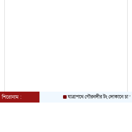
যাত্রাপথে গৌরনদীর টং দোকানে চা পান তথ্যমন্
শিরোনাম :
আশুলিয়ার বাইপাইল পাইকারি কাঁচা বাজারে
চেয়ারম্যান প্রার্থী ইসরাফিল হোসেনের নির্বাচনী
প্রচারণা