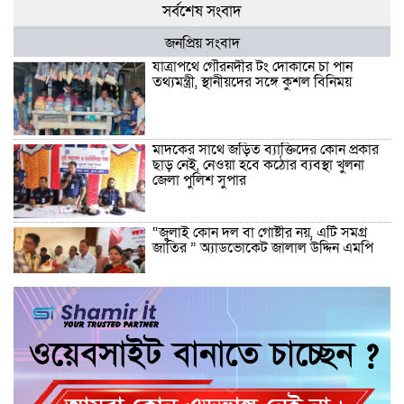
সর্বশেষ সংবাদ
জনপ্রিয় সংবাদ
যাত্রাপথে গৌরনদীর টং দোকানে চা পান
তথ্যমন্ত্রী, স্থানীয়দের সঙ্গে কুশল বিনিময়
মাদকের সাথে জড়িত ব্যাক্তিদের কোন প্রকার
ছাড় নেই, নেওয়া হবে কঠোর ব্যবস্থা খুলনা
জেলা পুলিশ সুপার
“জুলাই কোন দল বা গোষ্টীর নয়, এটি সমগ্র
জাতির ” অ্যাডভোকেট জালাল উদ্দিন এমপি
ধামরাইয়ে ট্রাক চাপায় মোটরসাইকেল আরোহী
পশু চিকিৎসক নিহত, আহত ৩
কয়রায় জুলাই ছাত্র গণঅভ্যুত্থানের ২য় বার্ষিকী