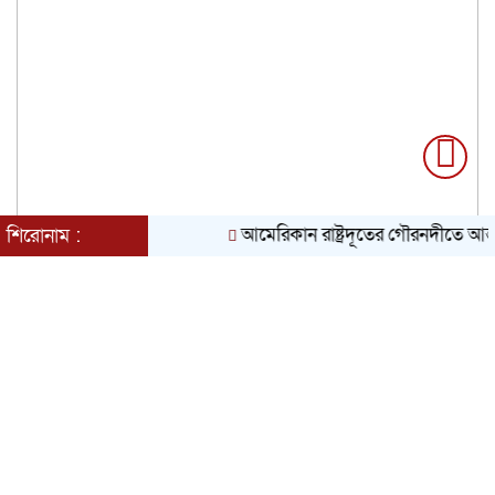
আমেরিকান রাষ্ট্রদূতের গৌরনদীতে আন্তঃধর্মী
শিরোনাম :