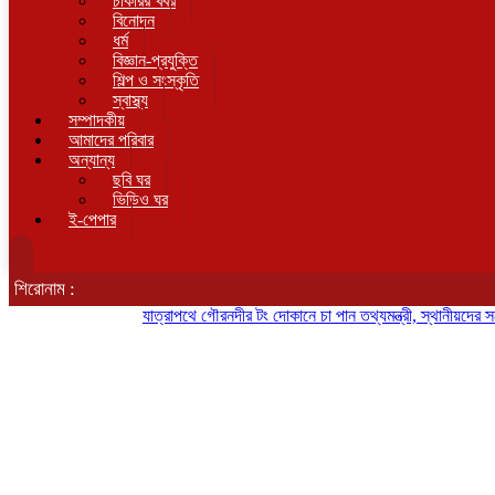
চাকরির খবর
বিনোদন
ধর্ম
বিজ্ঞান-প্রযুক্তি
শিল্প ও সংস্কৃতি
স্বাস্থ্য
সম্পাদকীয়
আমাদের পরিবার
অন্যান্য
ছবি ঘর
ভিডিও ঘর
ই-পেপার
শিরোনাম :
যাত্রাপথে গৌরনদীর টং দোকানে চা পান তথ্যমন্ত্রী, স্থানীয়দের সঙ্গে কুশ