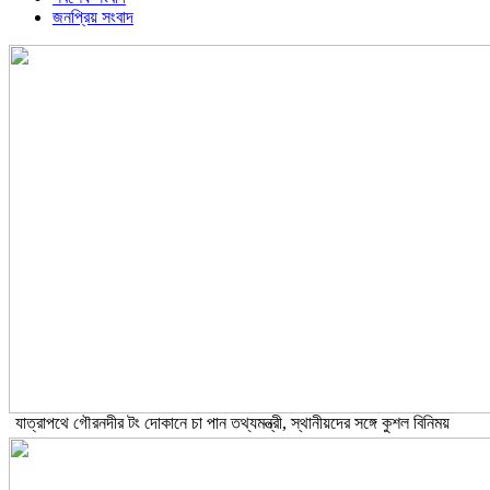
জনপ্রিয় সংবাদ
যাত্রাপথে গৌরনদীর টং দোকানে চা পান তথ্যমন্ত্রী, স্থানীয়দের সঙ্গে কুশল বিনিময়