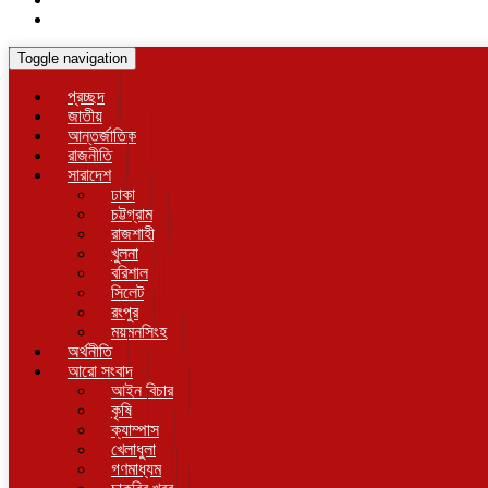
Toggle navigation
প্রচ্ছদ
জাতীয়
আন্তর্জাতিক
রাজনীতি
সারাদেশ
ঢাকা
চট্টগ্রাম
রাজশাহী
খুলনা
বরিশাল
সিলেট
রংপুর
ময়মনসিংহ
অর্থনীতি
আরো সংবাদ
আইন বিচার
কৃষি
ক্যাম্পাস
খেলাধুলা
গণমাধ্যম