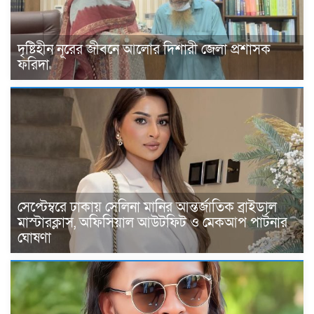
দৃষ্টিহীন নূরের জীবনে আলোর দিশারী জেলা প্রশাসক
ফরিদা
সেপ্টেম্বরে ঢাকায় সেলিনা মানির আন্তর্জাতিক ব্রাইডাল
মাস্টারক্লাস, অফিসিয়াল আউটফিট ও মেকআপ পার্টনার
ঘোষণা