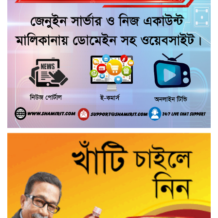
আন্তর্জাতিক মেকআপ আর্টিস্ট সেলিনা মনিরের
ব্রাইডাল মাস্টারক্লাস ঢাকায় ৪ সেপ্টেম্বর থেকে
গৌরনদীতে বিএনপির সাংগঠনিক কার্যক্রম
জোরদারে মতবিনিময়
ধামরাইয়ে শিক্ষক হান্নান হোসেনের বিষমুক্ত
বেগুন চাষে বাজিমাৎ
কয়রায় আন্তর্জাতিক আদিবাসী দিবস পালন
উপলক্ষে র‍্যালি ও আলোচনা সভা
মেঘনায় ভেসে উঠল নারী-পুরুষের অর্ধগলিত