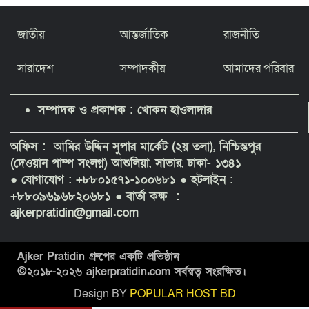
জাতীয়
আন্তর্জাতিক
রাজনীতি
সারাদেশ
সম্পাদকীয়
আমাদের পরিবার
সম্পাদক ও প্রকাশক : খোকন হাওলাদার
অফিস : আমির উদ্দিন সুপার মার্কেট (২য় তলা), নিশ্চিন্তপুর
(দেওয়ান পাম্প সংলগ্ন) আশুলিয়া, সাভার, ঢাকা- ১৩৪১
● যোগাযোগ : +৮৮০১৫৭১-১০০৬৮১
● হটলাইন :
+৮৮০৯৬৯৬৮২০৬৮১ ● বার্তা কক্ষ :
ajkerpratidin@gmail.com
Ajker Pratidin গ্রুপের একটি প্রতিষ্ঠান
©২০১৮-
২০২৬
ajkerpratidin.com সর্বস্বত্ব সংরক্ষিত।
Design BY
POPULAR HOST BD