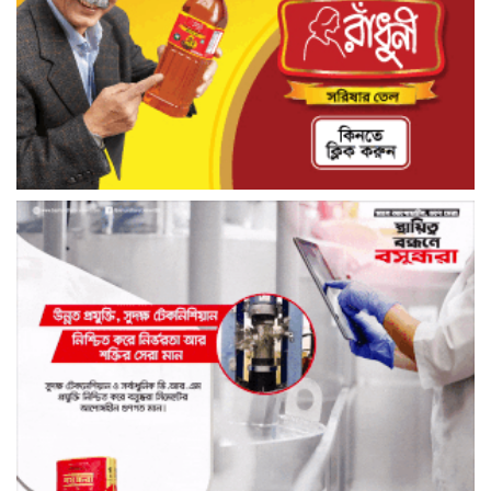
মরদেহ উদ্ধার