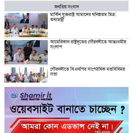
জনপ্রিয় সংবাদ
মার্কিন যুক্তরাষ্ট্র আমাদের ঘনিষ্ঠতম মিত্র:
তথ্যমন্ত্রী
আমেরিকান রাষ্ট্রদূতের গৌরনদীতে আন্তঃধর্মীয়
সংলাপ
গৌরনদীতে বিএনপির সাংগঠনিক মতবিনিময়
সভা
আশুলিয়ায় পৃথক অভিযানে ইয়াবা-হেরোইন-
গাঁজাসহ গ্রেপ্তার ৫
উজিরপুর উপজেলার ইউএনও ৬০ লাখ টাকা
ফেরত দিয়ে প্রশংসা কুড়িয়েছেন