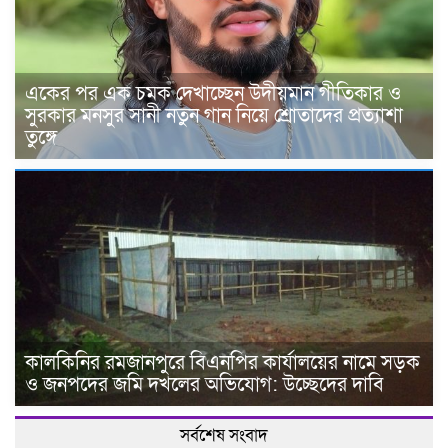
একের পর এক চমক দেখাচ্ছেন উদীয়মান গীতিকার ও
সুরকার মনসুর সানী নতুন গান নিয়ে শ্রোতাদের প্রত্যাশা
তুঙ্গে
কালকিনির রমজানপুরে বিএনপির কার্যালয়ের নামে সড়ক
ও জনপদের জমি দখলের অভিযোগ: উচ্ছেদের দাবি
সর্বশেষ সংবাদ