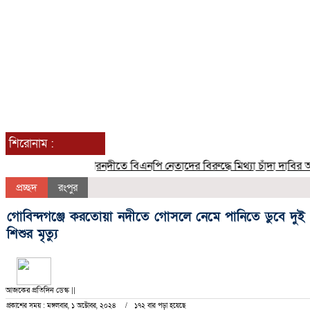
শিরোনাম :
গৌরনদীতে বিএনপি নেতাদের বিরুদ্ধে মিথ্যা চাঁদা দাবির অভিযোগ
প্রচ্ছদ
রংপুর
গোবিন্দগঞ্জে করতোয়া নদীতে গোসলে নেমে পানিতে ডুবে দুই
শিশুর মৃত্যু
আজকের প্রতিদিন ডেস্ক ||
প্রকাশের সময় : মঙ্গলবার, ১ অক্টোবর, ২০২৪
১৭২ বার পড়া হয়েছে