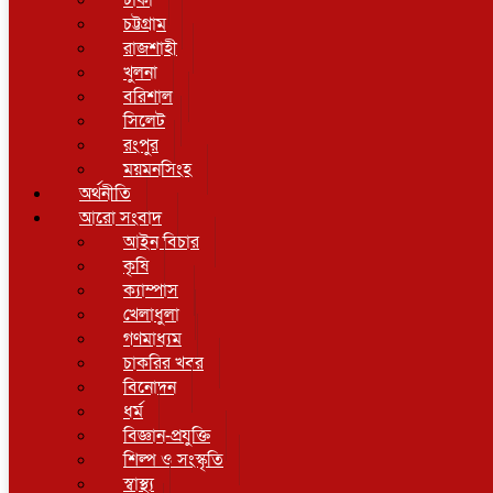
ঢাকা
চট্টগ্রাম
রাজশাহী
খুলনা
বরিশাল
সিলেট
রংপুর
ময়মনসিংহ
অর্থনীতি
আরো সংবাদ
আইন বিচার
কৃষি
ক্যাম্পাস
খেলাধুলা
গণমাধ্যম
চাকরির খবর
বিনোদন
ধর্ম
বিজ্ঞান-প্রযুক্তি
শিল্প ও সংস্কৃতি
স্বাস্থ্য